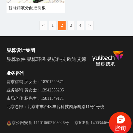
智能药液分配控制板
<
1
2
3
4
>
昱栎设计集团
昱栎软件
昱栎环保
昱栎科技
欧迪艾姆
业务咨询
需求咨询 罗女士：18301229571
业务咨询 黄女士：13942555295
市场合作 杨先生：15811549171
北京总部：北京市丰台区丰台科技园海鹰路11号1号楼
京公网安备 111010602105026号
京ICP备 14003446号-1