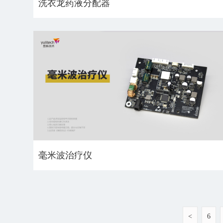
洗衣龙药液分配器
毫米波治疗仪
<
6