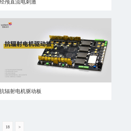
经颅直流电刺激
抗辐射电机驱动板
18
>