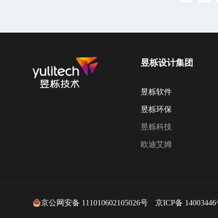
昱栎设计集团
昱栎软件
昱栎环保
昱栎科技
欧迪艾姆
京公网安备 111010602105026号
京ICP备 14003446