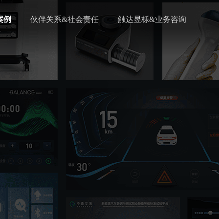
案例
伙伴关系&社会责任
触达昱栎&业务咨询