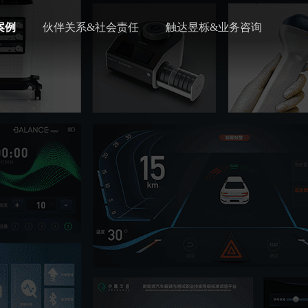
案例
伙伴关系&社会责任
触达昱栎&业务咨询