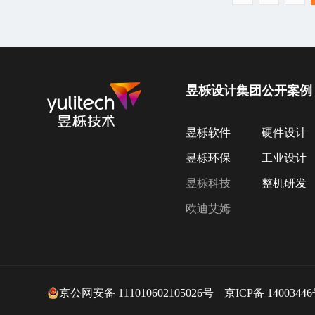
昱栎设计集团
公开案例
昱栎软件
硬件设计
昱栎环保
工业设计
昱栎科技
整机研发
欧迪艾姆
京公网安备 111010602105026号
京ICP备 14003446