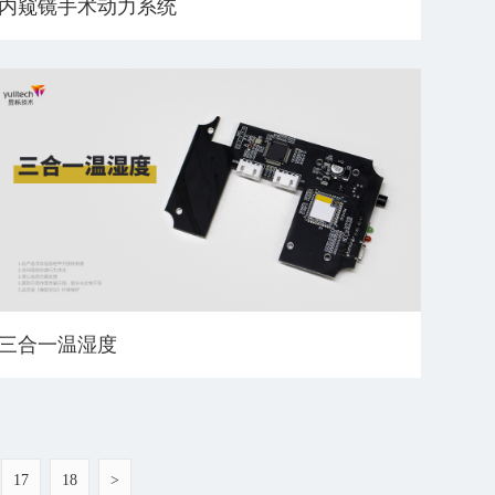
内窥镜手术动力系统
三合一温湿度
17
18
>