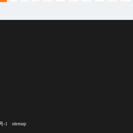
号-1
sitemap