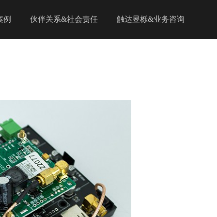
案例
伙伴关系&社会责任
触达昱栎&业务咨询