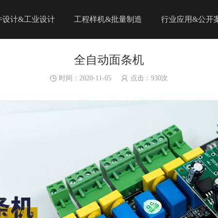
件设计&工业设计
工程样机&批量制造
行业应用&公开
全自动面条机
时间：2020-11-05
点击：
930
次