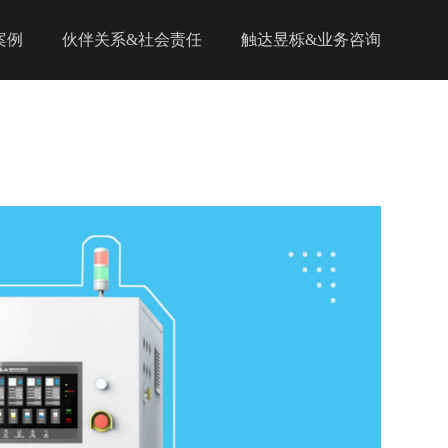
案例
伙伴关系&社会责任
触达昱栎&业务咨询