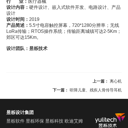
行 业：
医疗器械
设计内容：
硬件设计、嵌入式软件开发、电路设计、产品
设计
设计时间：
2019
产品简述：
5.5寸电容触控屏幕，720*1280分辨率；无线
LoRa传输；RTOS操作系统；传输距离城镇可达2-5Km；
郊区可达15Km。
设计团队：昱栎技术
上一篇：
离心机
下一篇：
听障儿童、残疾人骨传导耳机
昱栎设计集团
昱栎软件
昱栎环保
昱栎科技
欧迪艾姆