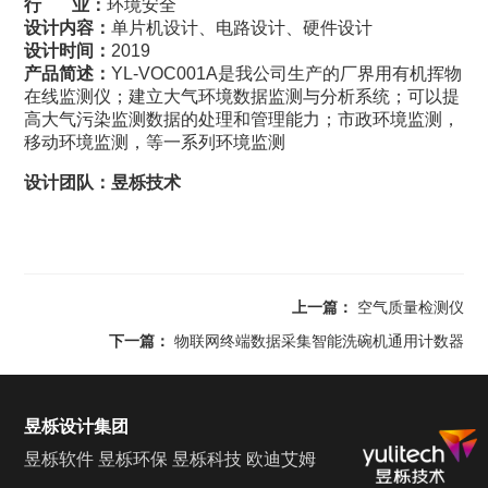
行 业：
环境安全
设计内容：
单片机设计、电路设计、硬件设计
设计时间：
2019
产品简述：
YL-VOC001A是我公司生产的厂界用有机挥物
在线监测仪；建立大气环境数据监测与分析系统；可以提
高大气污染监测数据的处理和管理能力；市政环境监测，
移动环境监测，等一系列环境监测
设计团队：昱栎技术
上一篇：
空气质量检测仪
下一篇：
物联网终端数据采集智能洗碗机通用计数器
昱栎设计集团
昱栎软件
昱栎环保
昱栎科技
欧迪艾姆