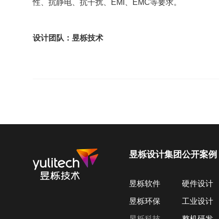
性、抗静电、抗干扰、EMI、EMC等要求。
设计团队：昱栎技术
昱栎设计集团
公开案例
昱栎软件
硬件设计
昱栎环保
工业设计
昱栎科技
整机研发