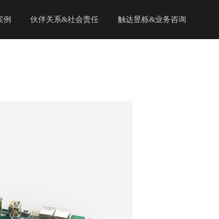
案例
伙伴关系&社会责任
触达昱栎&业务咨询