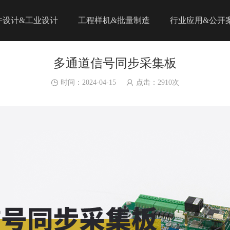
件设计&工业设计
工程样机&批量制造
行业应用&公开
多通道信号同步采集板
时间：2024-04-15
点击：
2910
次