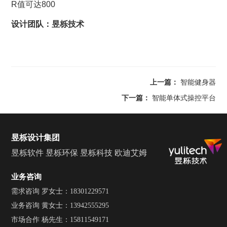
R值可达800
设计团队：昱栎技术
上一篇：
智能健身器
下一篇：
智能单体式操控平台
昱栎设计集团
昱栎软件
昱栎环保
昱栎科技
欧迪艾姆
业务咨询
需求咨询 罗女士：18301229571
业务咨询 黄女士：13942555295
市场合作 杨先生：15811549171