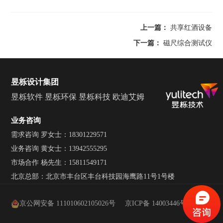
上一篇：
共享红酒设备
下一篇：
磁尺综合测试仪
昱栎设计集团
昱栎软件
昱栎环保
昱栎科技
欧迪艾姆
业务咨询
需求咨询 罗女士：18301229571
业务咨询 黄女士：13942555295
市场合作 杨先生：15811549171
北京总部：北京市丰台区丰台科技园海鹰路11号1号楼
京公网安备 111010602105026号
京ICP备 14003446号-1