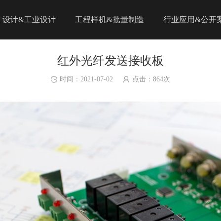
件设计&工业设计
工程样机&批量制造
行业应用&公开
红外光纤发送接收板
时间：2021-07-02
点击：
864
次