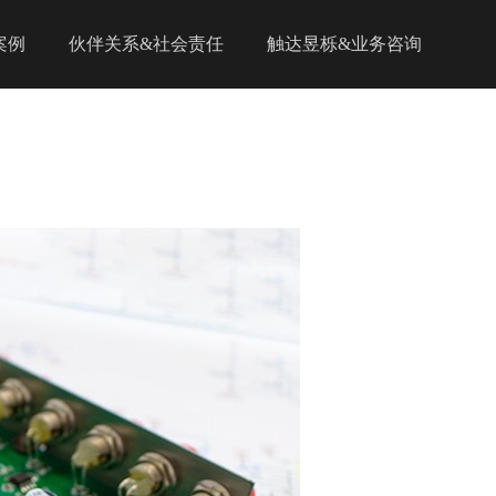
案例
伙伴关系&社会责任
触达昱栎&业务咨询